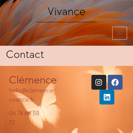
Vivance
Contact
Clémence
hello@clemence-
vivance.fr
06 74 66 58
72