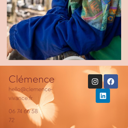
Clémence
hello@clemence-
vivance.fr
06 74 66 58
72